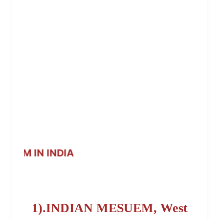
TOP 
1).INDIAN MESUEM, West